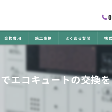
0
交換費用
施工事例
よくある質問
株
エコ
設置
宅でエコキュートの交換を
交換
水漏
電気