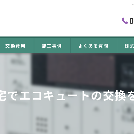
0
交換費用
施工事例
よくある質問
株
エコ
設置
宅でエコキュートの交換
交換
水漏
電気